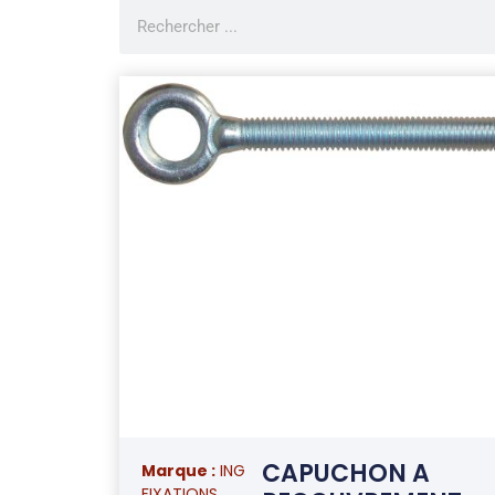
CAPUCHON A
Marque :
ING
ANNEAU
Marque :
ING
FIXATIONS