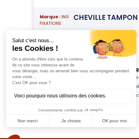
CHEVILLE TAMPON
Marque :
ING
FIXATIONS
DÉCOUVRI
Qui sommes-
Nos partenai
Nous contac
05.53.63.84.97
contact@basdiffusion.fr