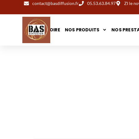
contact@basdiffusion.fr
05.53.63.84.97
ZI le 
NOTRE HISTOIRE
NOS PRODUITS
NOS PREST