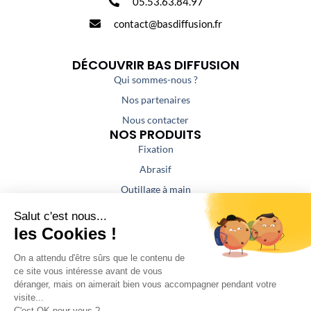
05.53.63.84.97
contact@basdiffusion.fr
DÉCOUVRIR BAS DIFFUSION
Qui sommes-nous ?
Nos partenaires
Nous contacter
NOS PRODUITS
Fixation
Abrasif
Outillage à main
Outillage portatif
Outillage de coupe
Colles / Mastics
NOS PRESTATIONS
Aspiration / Air comprimé
Affûtage