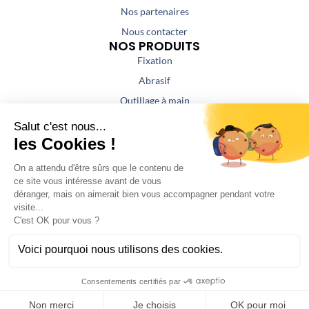
Nos partenaires
Nous contacter
NOS PRODUITS
Fixation
Abrasif
Outillage à main
Outillage portatif
Outillage de coupe
Colles / Mastics
NOS PRESTATIONS
Aspiration / Air comprimé
Affûtage
Fabrication atelier serrurerie
SAV
©Bas Diffusion 2024 -
Mentions légales
-
Politiques de