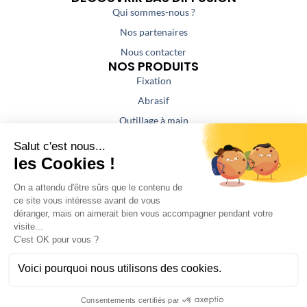
Qui sommes-nous ?
Nos partenaires
Nous contacter
NOS PRODUITS
Fixation
Abrasif
Outillage à main
Outillage portatif
Outillage de coupe
Colles / Mastics
NOS PRESTATIONS
Aspiration / Air comprimé
Affûtage
Fabrication atelier serrurerie
SAV