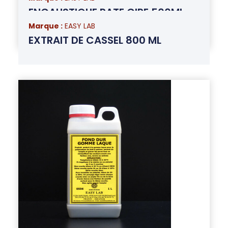
ENCAUSTIQUE PATE CIRE 500ML
INCOLORE
Marque :
EASY LAB
EXTRAIT DE CASSEL 800 ML