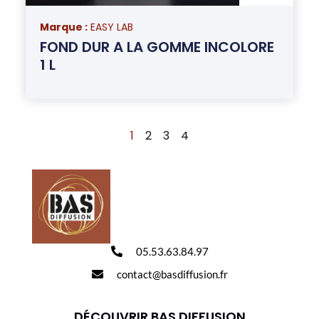
Marque :
EASY LAB
FOND DUR A LA GOMME INCOLORE
1 L
1
2
3
4
05.53.63.84.97
contact@basdiffusion.fr
DÉCOUVRIR BAS DIFFUSION