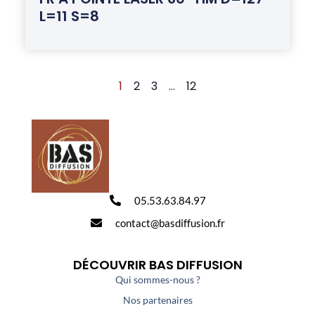
L=11 S=8
1
2
3
…
12
05.53.63.84.97
contact@basdiffusion.fr
DÉCOUVRIR BAS DIFFUSION
Qui sommes-nous ?
Nos partenaires