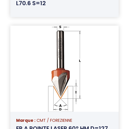
L70.6 S=12
Marque :
CMT / FOREZIENNE
FR A POINTE LASER 60° HM D=127