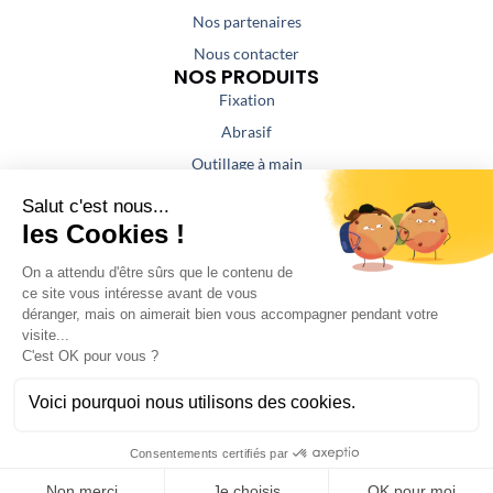
Nos partenaires
Nous contacter
NOS PRODUITS
Fixation
Abrasif
Outillage à main
Outillage portatif
Outillage de coupe
Colles / Mastics
NOS PRESTATIONS
Aspiration / Air comprimé
Affûtage
Fabrication atelier serrurerie
SAV
©Bas Diffusion 2024 -
Mentions légales
-
Politiques de