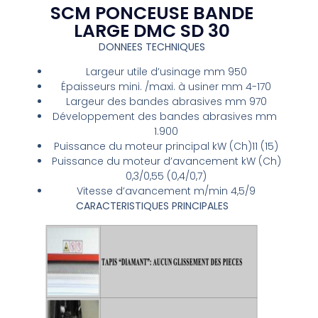
SCM PONCEUSE BANDE
LARGE DMC SD 30
DONNEES TECHNIQUES
Largeur utile d’usinage
​
mm
​
950
Épaisseurs mini. /maxi. à usiner​
mm
4-170
Largeur des bandes abrasives​
mm
​
970
Développement des bandes abrasives​
mm
1.900
Puissance du moteur principal​
kW (
Ch
)
11 (15)
Puissance du moteur d’avancement ​
kW (
Ch
)
0,3/0,55 (0,4/0,7)
Vitesse d’avancement​
m/min
​
4,5/9
CARACTERISTIQUES PRINCIPALES