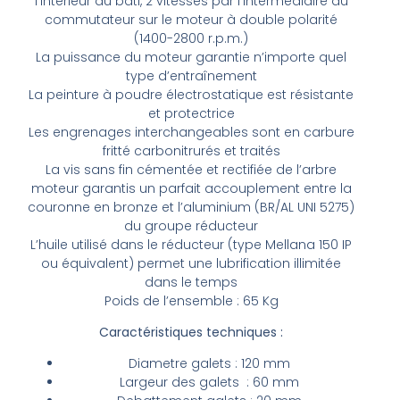
l’intérieur du bâti, 2 vitesses par l’
intermediaire
du
commutateur sur le moteur à double polarité
(1400-2800
r.p.m
.)
La puissance du moteur garantie n’importe quel
type d’entraînement
La peinture à poudre électrostatique est résistante
et protectrice
Les engrenages interchangeables sont en carbure
fritté carbonitrurés et traités
La vis sans fin cémentée et rectifiée de l’arbre
moteur garantis un parfait accouplement entre la
couronne en bronze et l’aluminium (BR/AL UNI 5275)
du groupe réducteur
L’huile utilisé dans le réducteur (type
Mellana
150 IP
ou équivalent) permet une lubrification illimitée
dans le temps
Poids de l’ensemble : 65 Kg
Caractéristiques techniques
:
Diametre
galets : 120 mm
Largeur des
galets :
60 mm