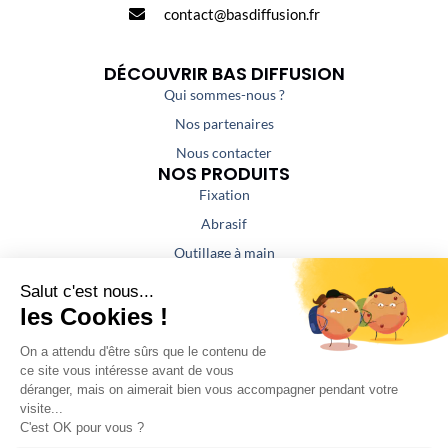
contact@basdiffusion.fr
DÉCOUVRIR BAS DIFFUSION
Qui sommes-nous ?
Nos partenaires
Nous contacter
NOS PRODUITS
Fixation
Abrasif
Outillage à main
Outillage portatif
Outillage de coupe
Colles / Mastics
NOS PRESTATIONS
Aspiration / Air comprimé
Affûtage
Fabrication atelier serrurerie