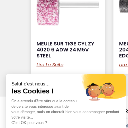
MEULE SUR TIGE CYL ZY
MEU
4020 6 ADW 24 M5V
204
STEEL
ED
Lire La Suite
Lire
DÉCOUVRI
Qui sommes-
Nos partenai