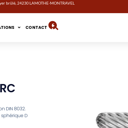
noyer brûlé, 24230 LAMOTHE-MONTRAVEL
ATIONS
CONTACT
WRC
lon DIN 8032.
 sphérique D