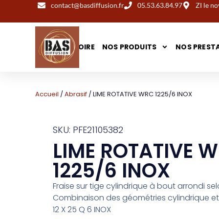
contact@basdiffusion.fr
05.53.63.84.97
ZI le 
NOTRE HISTOIRE
NOS PRODUITS
NOS PREST
Accueil
/
Abrasif
/ LIME ROTATIVE WRC 1225/6 INOX
SKU: PFE21105382
LIME ROTATIVE 
1225/6 INOX
Fraise sur tige cylindrique à bout arrondi se
Combinaison des géométries cylindrique et
12 X 25 Q 6 INOX