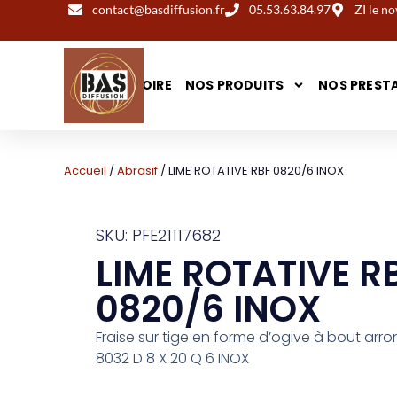
contact@basdiffusion.fr
05.53.63.84.97
ZI le 
NOTRE HISTOIRE
NOS PRODUITS
NOS PREST
Accueil
/
Abrasif
/ LIME ROTATIVE RBF 0820/6 INOX
SKU: PFE21117682
LIME ROTATIVE R
0820/6 INOX
Fraise sur tige en forme d’ogive à bout arro
8032 D 8 X 20 Q 6 INOX