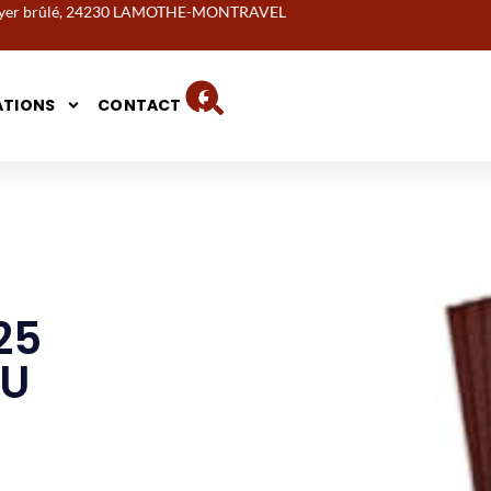
noyer brûlé, 24230 LAMOTHE-MONTRAVEL
ATIONS
CONTACT
25
 U