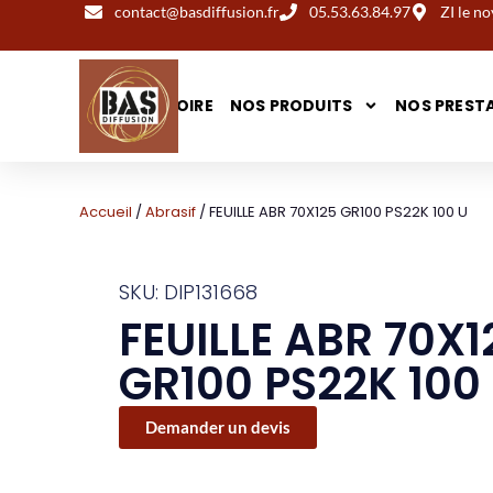
contact@basdiffusion.fr
05.53.63.84.97
ZI le 
NOTRE HISTOIRE
NOS PRODUITS
NOS PREST
Accueil
/
Abrasif
/ FEUILLE ABR 70X125 GR100 PS22K 100 U
SKU: DIP131668
FEUILLE ABR 70X1
GR100 PS22K 100
Demander un devis