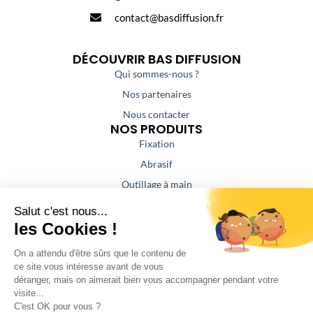
contact@basdiffusion.fr
DÉCOUVRIR BAS DIFFUSION
Qui sommes-nous ?
Nos partenaires
Nous contacter
NOS PRODUITS
Fixation
Abrasif
Outillage à main
Outillage portatif
Outillage de coupe
Colles / Mastics
NOS PRESTATIONS
Aspiration / Air comprimé
Affûtage