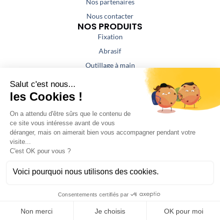
Nos partenaires
Nous contacter
NOS PRODUITS
Fixation
Abrasif
Outillage à main
Outillage portatif
Outillage de coupe
Colles / Mastics
NOS PRESTATIONS
Aspiration / Air comprimé
Affûtage
Fabrication atelier serrurerie
SAV
©Bas Diffusion 2024 -
Mentions légales
-
Politiques de
confidentialité