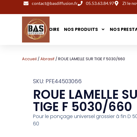
contact@basdiffusion.fr
05.53.63.84.97
ZI le 
NOTRE HISTOIRE
NOS PRODUITS
NOS PREST
Accueil
/
Abrasif
/ ROUE LAMELLE SUR TIGE F 5030/660
SKU: PFE44503066
ROUE LAMELLE S
TIGE F 5030/660
Pour le ponçage universel grossier à fin D 5
60