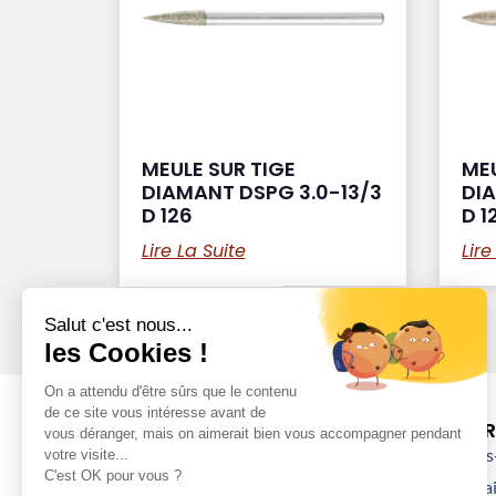
MEULE SUR TIGE
MEU
DIAMANT DSPG 3.0-13/3
DI
D 126
D 1
Lire La Suite
Lire
DÉCOUVRI
Qui sommes-
Nos partenai