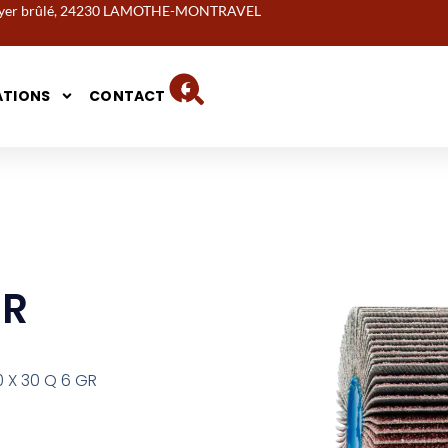
noyer brûlé, 24230 LAMOTHE-MONTRAVEL
ATIONS
CONTACT
UR
0 X 30 Q 6 GR