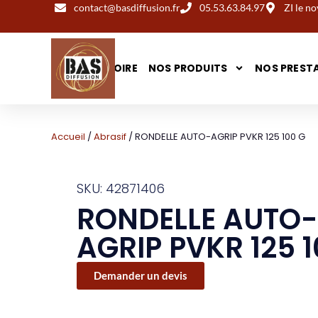
contact@basdiffusion.fr
05.53.63.84.97
ZI le 
NOTRE HISTOIRE
NOS PRODUITS
NOS PREST
Accueil
/
Abrasif
/ RONDELLE AUTO-AGRIP PVKR 125 100 G
SKU: 42871406
RONDELLE AUTO-
AGRIP PVKR 125 1
Demander un devis