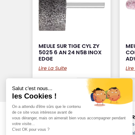
MEULE SUR TIGE CYL ZY
MEU
5025 6 AN 24 N5B INOX
CO
EDGE
AD
Lire La Suite
Lire
DÉCOUVRI
Qui sommes-
Nos partenai