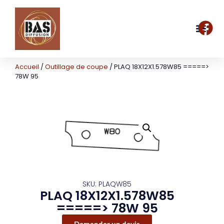
Accueil
/
Outillage de coupe
/ PLAQ 18X12X1.578W85 =====>
78W 95
SKU: PLAQW85
PLAQ 18X12X1.578W85
=====> 78W 95
Demander un devis