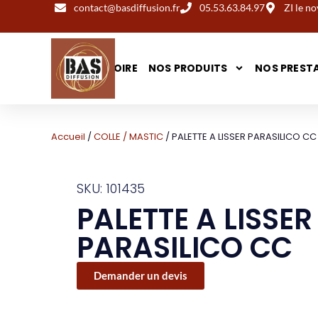
contact@basdiffusion.fr
05.53.63.84.97
ZI le 
NOTRE HISTOIRE
NOS PRODUITS
NOS PREST
Accueil
/
COLLE / MASTIC
/ PALETTE A LISSER PARASILICO CC
SKU: 101435
PALETTE A LISSER
PARASILICO CC
Demander un devis