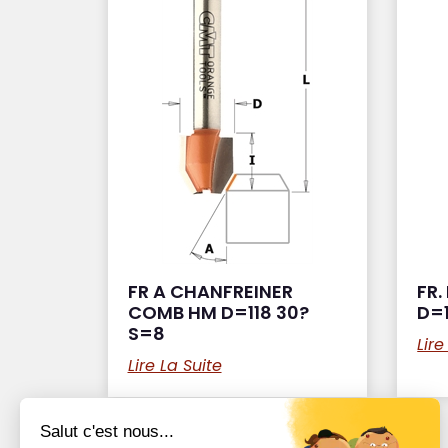
FR A CHANFREINER
FR.
COMB HM D=118 30?
D=1
S=8
Lire
Lire La Suite