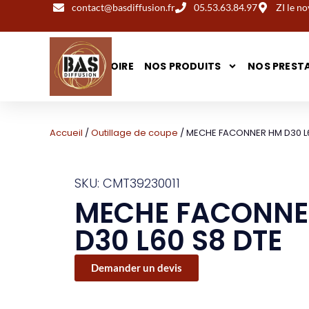
contact@basdiffusion.fr
05.53.63.84.97
ZI le 
NOTRE HISTOIRE
NOS PRODUITS
NOS PREST
Accueil
/
Outillage de coupe
/ MECHE FACONNER HM D30 L6
SKU: CMT39230011
MECHE FACONNE
D30 L60 S8 DTE
Demander un devis