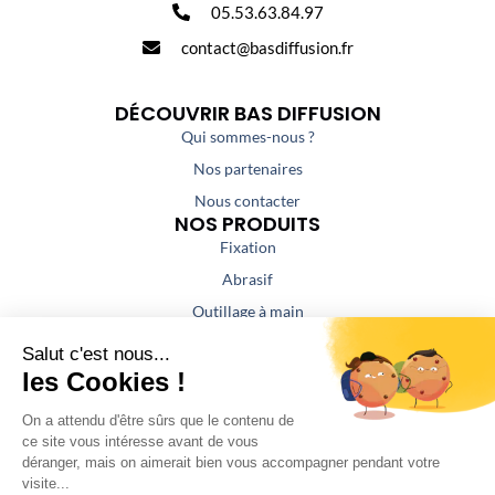
05.53.63.84.97
contact@basdiffusion.fr
DÉCOUVRIR BAS DIFFUSION
Qui sommes-nous ?
Nos partenaires
Nous contacter
NOS PRODUITS
Fixation
Abrasif
Outillage à main
Outillage portatif
Outillage de coupe
Colles / Mastics
NOS PRESTATIONS
Aspiration / Air comprimé
Affûtage