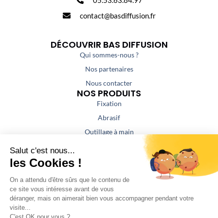
05.53.63.84.97
contact@basdiffusion.fr
DÉCOUVRIR BAS DIFFUSION
Qui sommes-nous ?
Nos partenaires
Nous contacter
NOS PRODUITS
Fixation
Abrasif
Outillage à main
Outillage portatif
Outillage de coupe
Colles / Mastics
NOS PRESTATIONS
Aspiration / Air comprimé
Affûtage