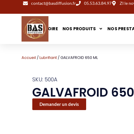
contact@basdiffusion.fr
05.53.63.84.97
ZI le 
NOTRE HISTOIRE
NOS PRODUITS
NOS PREST
Accueil
/
Lubrifiant
/ GALVAFROID 650 ML
SKU: 500A
GALVAFROID 650
Demander un devis