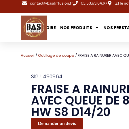
contact@basdiffusion.fr
05.53.63.84.97
ZI le 
NOTRE HISTOIRE
NOS PRODUITS
NOS PREST
Accueil
/
Outillage de coupe
/ FRAISE A RAINURER AVEC Q
SKU: 490964
FRAISE A RAINUR
AVEC QUEUE DE
HW S8 D14/20
Demander un devis