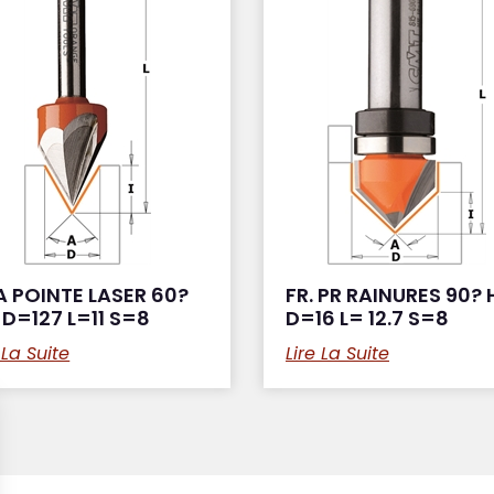
A POINTE LASER 60?
FR. PR RAINURES 90?
D=127 L=11 S=8
D=16 L= 12.7 S=8
 La Suite
Lire La Suite