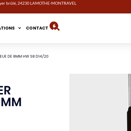
noyer brûlé, 24230 LAMOTHE-MONTRAVEL
ATIONS
CONTACT
UEUE DE 8MM HW S8 D14/20
ER
 8MM