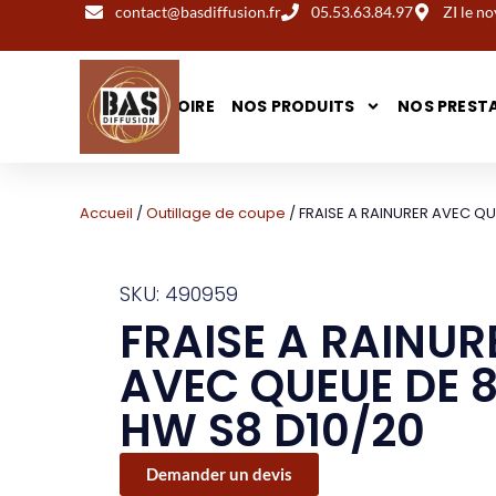
contact@basdiffusion.fr
05.53.63.84.97
ZI le 
NOTRE HISTOIRE
NOS PRODUITS
NOS PREST
Accueil
/
Outillage de coupe
/ FRAISE A RAINURER AVEC Q
SKU: 490959
FRAISE A RAINUR
AVEC QUEUE DE
HW S8 D10/20
Demander un devis