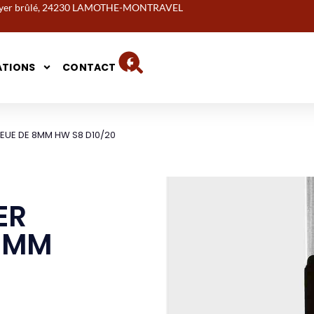
noyer brûlé, 24230 LAMOTHE-MONTRAVEL
ATIONS
CONTACT
UEUE DE 8MM HW S8 D10/20
ER
 8MM