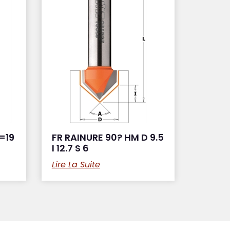
=19
FR RAINURE 90? HM D 9.5
I 12.7 S 6
Lire La Suite