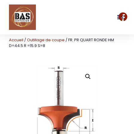
Accueil
/
Outillage de coupe
/ FR. PR QUART RONDE HM
D=44.5 R =15.9 S=8