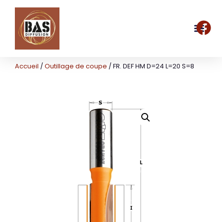
Accueil
/
Outillage de coupe
/ FR. DEF HM D=24 L=20 S=8