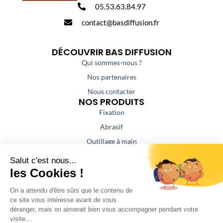
05.53.63.84.97
contact@basdiffusion.fr
DÉCOUVRIR BAS DIFFUSION
Qui sommes-nous ?
Nos partenaires
Nous contacter
NOS PRODUITS
Fixation
Abrasif
Outillage à main
Outillage portatif
Outillage de coupe
Colles / Mastics
NOS PRESTATIONS
Aspiration / Air comprimé
Affûtage