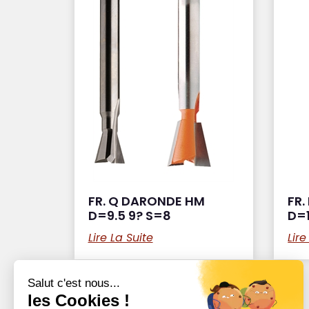
FR. Q DARONDE HM
FR.
D=9.5 9? S=8
D=1
Lire La Suite
Lire