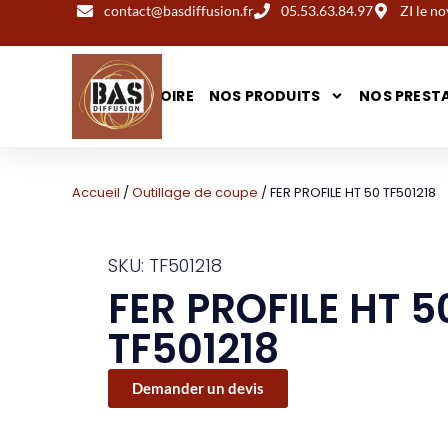
contact@basdiffusion.fr
05.53.63.84.97
ZI le 
NOTRE HISTOIRE
NOS PRODUITS
NOS PREST
Accueil
/
Outillage de coupe
/ FER PROFILE HT 50 TF501218
SKU: TF501218
FER PROFILE HT 5
TF501218
Demander un devis