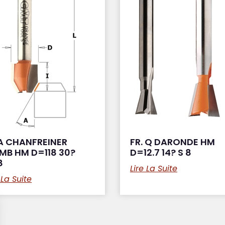
 A CHANFREINER
FR. Q DARONDE HM
MB HM D=118 30?
D=12.7 14? S 8
8
Lire La Suite
 La Suite