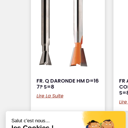
FR. Q DARONDE HM D=16
FR
7? S=8
CO
S=
Lire La Suite
Lire