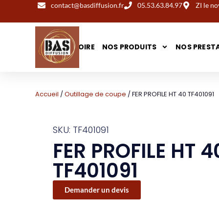
contact@basdiffusion.fr
05.53.63.84.97
ZI le 
NOTRE HISTOIRE
NOS PRODUITS
NOS PREST
Accueil
/
Outillage de coupe
/ FER PROFILE HT 40 TF401091
SKU: TF401091
FER PROFILE HT 4
TF401091
Demander un devis