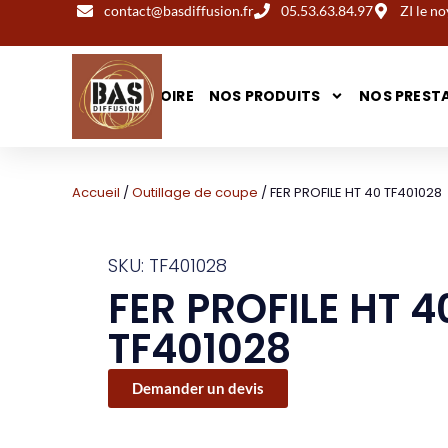
contact@basdiffusion.fr
05.53.63.84.97
ZI le 
NOTRE HISTOIRE
NOS PRODUITS
NOS PREST
Accueil
/
Outillage de coupe
/ FER PROFILE HT 40 TF401028
SKU: TF401028
FER PROFILE HT 4
TF401028
Demander un devis