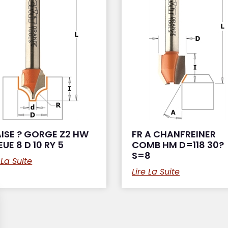
ISE ? GORGE Z2 HW
FR A CHANFREINER
UE 8 D 10 RY 5
COMB HM D=118 30?
S=8
 La Suite
Lire La Suite