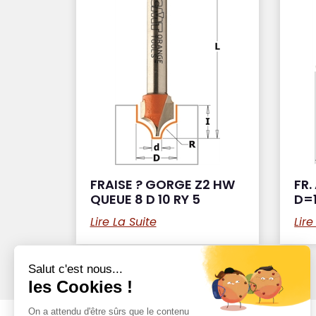
FRAISE ? GORGE Z2 HW
FR.
QUEUE 8 D 10 RY 5
D=1
Lire La Suite
Lire