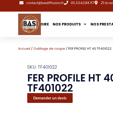
contact@basdiffusion.fr
05.53.63.84.97
ZI le 
NOTRE HISTOIRE
NOS PRODUITS
NOS PREST
Accueil
/
Outillage de coupe
/ FER PROFILE HT 40 TF401022
SKU: TF401022
FER PROFILE HT 4
TF401022
Demander un devis