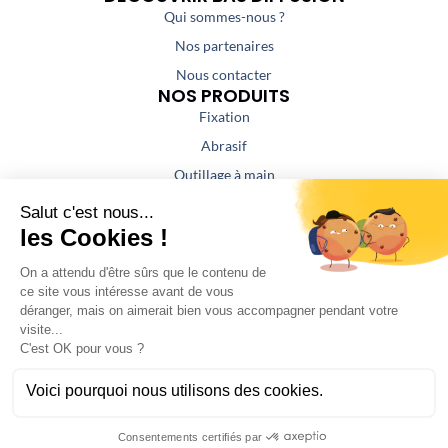
Qui sommes-nous ?
Nos partenaires
Nous contacter
NOS PRODUITS
Fixation
Abrasif
Outillage à main
Outillage portatif
Outillage de coupe
Colles / Mastics
NOS PRESTATIONS
Aspiration / Air comprimé
Affûtage
Fabrication atelier serrurerie
SAV