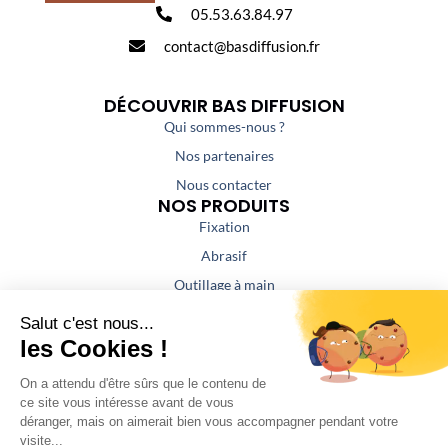
05.53.63.84.97
contact@basdiffusion.fr
DÉCOUVRIR BAS DIFFUSION
Qui sommes-nous ?
Nos partenaires
Nous contacter
NOS PRODUITS
Fixation
Abrasif
Outillage à main
Outillage portatif
Outillage de coupe
Colles / Mastics
NOS PRESTATIONS
Aspiration / Air comprimé
Affûtage