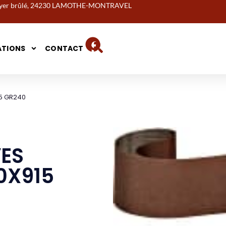
noyer brûlé, 24230 LAMOTHE-MONTRAVEL
ATIONS
CONTACT
15 GR240
ES
00X915