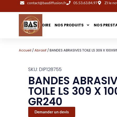
contact@basdiffusion.fr
05.53.63.84.97
ZI le 
NOTRE HISTOIRE
NOS PRODUITS
NOS PREST
Accueil
/
Abrasif
/ BANDES ABRASIVES TOILE LS 309 X 100X9
SKU: DIP128755
BANDES ABRASIV
TOILE LS 309 X 1
GR240
Demander un devis