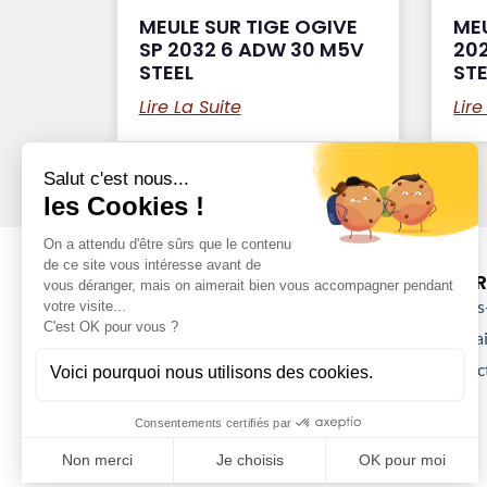
MEULE SUR TIGE OGIVE
MEU
SP 2032 6 ADW 30 M5V
20
STEEL
STE
Lire La Suite
Lire
DÉCOUVRI
Qui sommes-
Nos partenai
Nous contac
05.53.63.84.97
contact@basdiffusion.fr